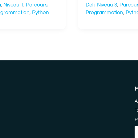
i
,
Niveau 1
,
Parcours
,
Défi
,
Niveau 3
,
Parcou
ogrammation
,
Python
Programmation
,
Pyth
A
T
P
P