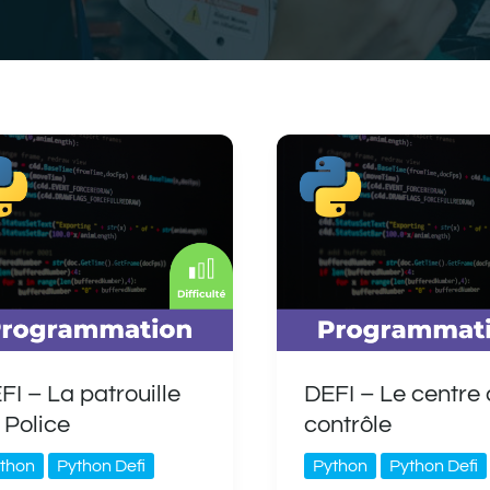
FI – La patrouille
DEFI – Le centre
 Police
contrôle
thon
Python Defi
Python
Python Defi