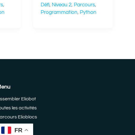
rs
,
Défi
,
Niveau 2
,
Parcours
,
on
Programmation
,
Python
Menu
ssembler Eliobot
outes les activités
arcours Elioblocs
arcours Python
FR