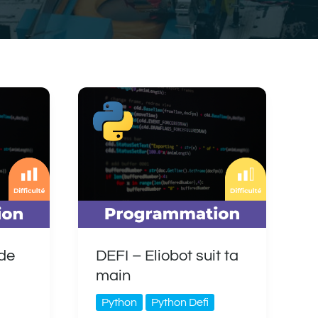
 de
DEFI – Eliobot suit ta
main
Python
Python Defi