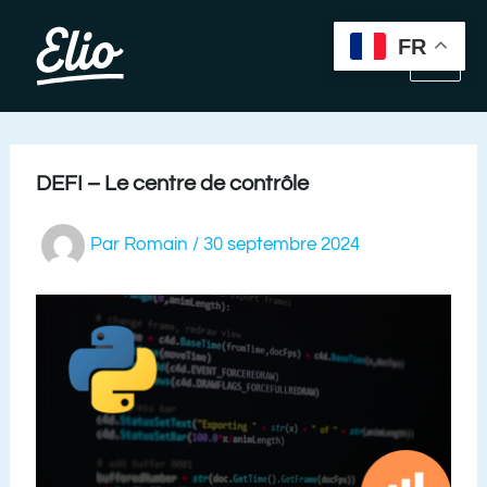
Aller
au
FR
contenu
DEFI – Le centre de contrôle
Par
Romain
/
30 septembre 2024