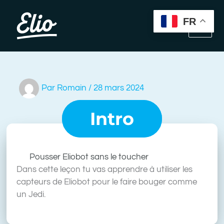
Aller
au
FR
contenu
Par
Romain
/
28 mars 2024
Intro
Pousser Eliobot sans le toucher
Dans cette leçon tu vas apprendre à utiliser les
capteurs de Eliobot pour le faire bouger comme
un Jedi.