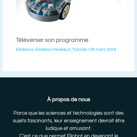
Téléverser son programme
Elioblocs
,
Elioblocs Niveau 0
,
Tutoriel
/
28 mars 2024
À propos de nous
Parce que les sciences et technologies sont des
sujets fascinants, leur enseignement devrait être
ludique et amusant.
C'est ce que permet Eliobot en devenant le