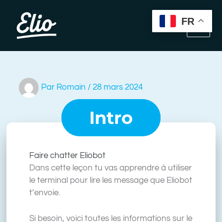
Aller
au
FR
contenu
Par
Romain
/
28 mars 2024
Intro
Faire chatter Eliobot
Dans cette leçon tu vas apprendre à utiliser
le terminal pour lire les message que Eliobot
t’envoie.
Si besoin, voici toutes les informations sur le