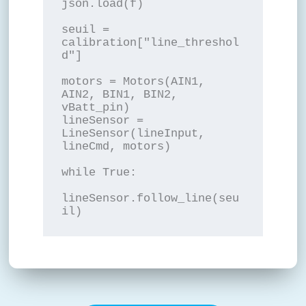
json.load(f)

seuil = 
calibration["line_threshol
d"]

motors = Motors(AIN1, 
AIN2, BIN1, BIN2, 
vBatt_pin)

lineSensor = 
LineSensor(lineInput, 
lineCmd, motors)

while True:

lineSensor.follow_line(seu
il)