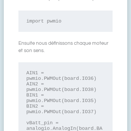
import pwmio
Ensuite nous définissons chaque moteur
et son sens.
AIN1 = 
pwmio.PWMOut(board.IO36)

AIN2 = 
pwmio.PWMOut(board.IO38)

BIN1 = 
pwmio.PWMOut(board.IO35)

BIN2 = 
pwmio.PWMOut(board.IO37)

vBatt_pin = 
analogio.AnalogIn(board.BA