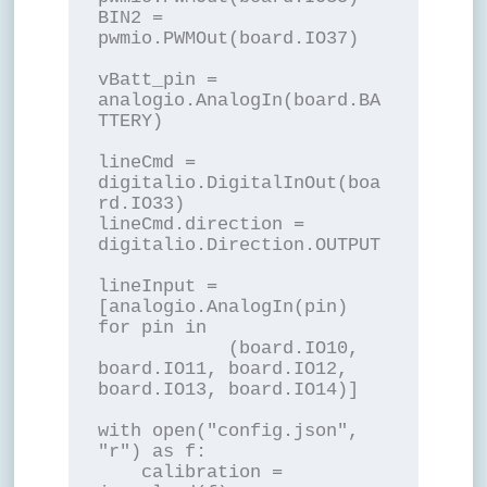
BIN2 = 
pwmio.PWMOut(board.IO37)

vBatt_pin = 
analogio.AnalogIn(board.BA
TTERY)

lineCmd = 
digitalio.DigitalInOut(boa
rd.IO33)

lineCmd.direction = 
digitalio.Direction.OUTPUT

lineInput = 
[analogio.AnalogIn(pin) 
for pin in

            (board.IO10, 
board.IO11, board.IO12, 
board.IO13, board.IO14)]

with open("config.json", 
"r") as f:

    calibration = 