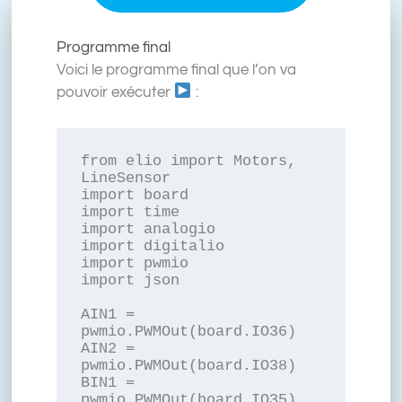
Programme final
Voici le programme final que l’on va
pouvoir exécuter
:
from elio import Motors, 
LineSensor

import board

import time

import analogio

import digitalio

import pwmio

import json

AIN1 = 
pwmio.PWMOut(board.IO36)

AIN2 = 
pwmio.PWMOut(board.IO38)

BIN1 = 
pwmio.PWMOut(board.IO35)
