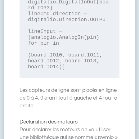
digitalio.DigitalInOut(boa
rd.IO33)

lineCmd.direction = 
digitalio.Direction.OUTPUT

lineInput = 
[analogio.AnalogIn(pin) 
for pin in

(board.IO10, board.IO11, 
board.IO12, board.IO13, 
board.IO14)]
Les capteurs de ligne sont placés en ligne
de 0 à 4, 0 étant tout à gauche et 4 tout à
droite.
Déclaration des moteurs
Pour déclarer les moteurs on va utiliser
une bibliothèque qui se nomme « pwmio ».