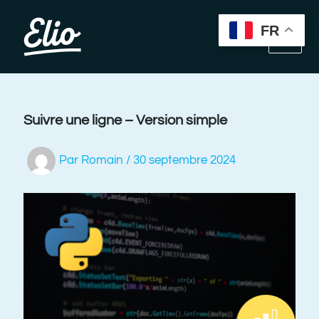
Aller
au
FR
contenu
Suivre une ligne – Version simple
Par
Romain
/
30 septembre 2024