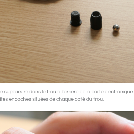
supérieure dans le trou à l’arrière de la carte électronique. P
etites encoches situées de chaque coté du trou.