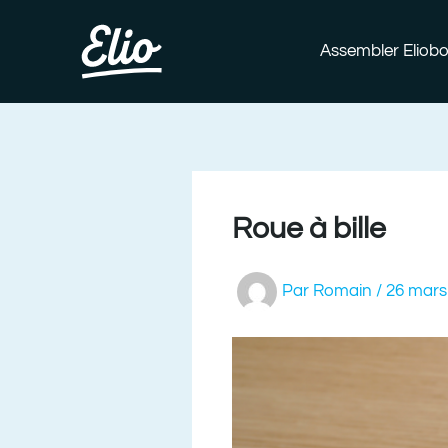
Aller
au
Assembler Eliobo
contenu
Roue à bille
Par
Romain
/
26 mars