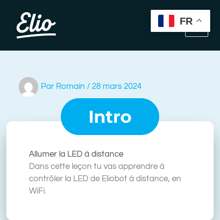
Aller
au
FR
contenu
Par
Romain
/
28 mars 2024
Intro
Allumer la LED à distance
Dans cette leçon tu vas apprendre à
contrôler la LED de Eliobot à distance, en
WiFi.